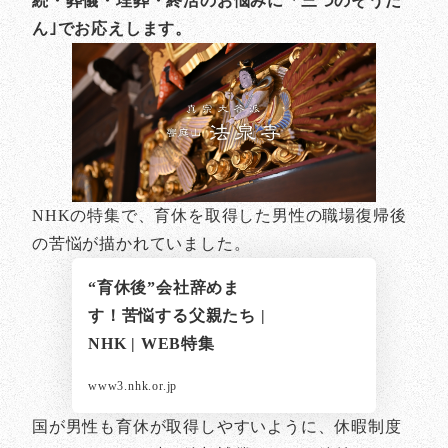
続・葬儀・埋葬・終活のお悩みに「三つのそうだ
ん｣でお応えします。
NHKの特集で、育休を取得した男性の職場復帰後
の苦悩が描かれていました。
“育休後”会社辞めま
す！苦悩する父親たち |
NHK | WEB特集
www3.nhk.or.jp
国が男性も育休が取得しやすいように、休暇制度