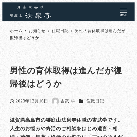
MENU
ホーム
お知らせ
住職日記
男性の育休取得は進んだが
復帰後はどうか
男性の育休取得は進んだが復
帰後はどうか
カテゴリー
2023年12月16日
吉武 学
住職日記
投稿日
著
者
滋賀県高島市の饗庭山法泉寺住職の吉武学です。
人生のお悩みや終活のご相談をはじめ遺言・相