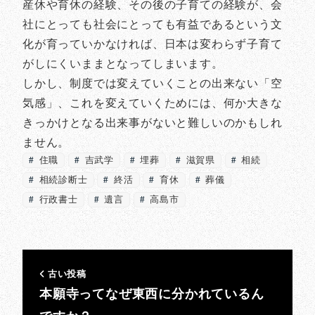
産休や育休の経験、その後の子育ての経験が、会
社にとっても社会にとっても有益であるという文
化が育っていかなければ、日本は変わらず子育て
がしにくいままとなってしまいます。
しかし、制度では変えていくことの出来ない「空
気感」、これを変えていくためには、何か大きな
きっかけとなる出来事がないと難しいのかもしれ
ません。
住職
吉武学
埋葬
滋賀県
相続
相続診断士
終活
育休
葬儀
行政書士
遺言
高島市
古い投稿
本願寺ってなぜ東西に分かれているん