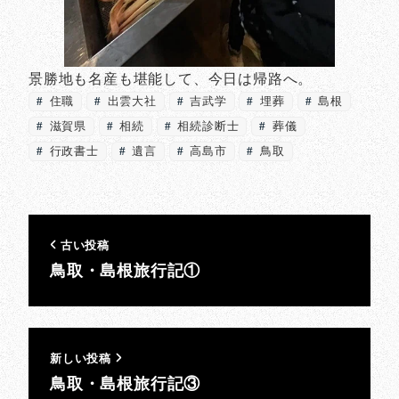
景勝地も名産も堪能して、今日は帰路へ。
住職
出雲大社
吉武学
埋葬
島根
滋賀県
相続
相続診断士
葬儀
行政書士
遺言
高島市
鳥取
古い投稿
鳥取・島根旅行記①
新しい投稿
鳥取・島根旅行記③