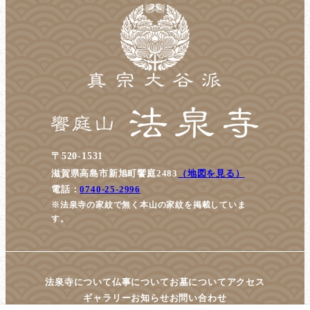
〒520-1531
滋賀県高島市新旭町饗庭2483
（地図を見る）
電話：
0740-25-2996
※法泉寺の家紋で無く本山の家紋を掲載していま
す。
法泉寺について
仏事について
お墓について
アクセス
ギャラリー
お知らせ
お問い合わせ