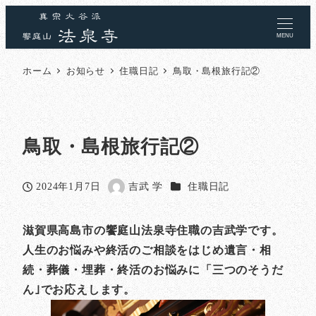
MENU
ホーム
お知らせ
住職日記
鳥取・島根旅行記②
鳥取・島根旅行記②
カテゴリー
2024年1月7日
吉武 学
住職日記
投稿日
著
者
滋賀県高島市の饗庭山法泉寺住職の吉武学です。
人生のお悩みや終活のご相談をはじめ遺言・相
続・葬儀・埋葬・終活のお悩みに「三つのそうだ
ん｣でお応えします。