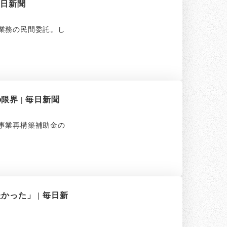
毎日新聞
業務の民間委託。し
界 | 毎日新聞
事業再構築補助金の
った」 | 毎日新