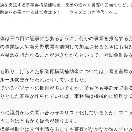
換を支援する事業再構築補助金。支給の遅れや審査の妥当性など、
助金を必要とする経営者は多く、「ウィズコロナ時代」へ…
自体は三つ目の記事にもあるように、何かの事業を推進する
の事業拡大や新分野展開を前倒して加速させるときにも有
や疑念を持たれることが起きたからといって、補助金制度
も取り上げられた事業再構築補助金については、審査基準
のルール変更が行われたりしていました。
しているパソナへの批判が多いですが、そもそも委託元であ
りとした基準が作られていれば、事務局は機械的に処理す
うに議員からの問い合わせをリスト化しているとか、マニ
いうことはともかく疑念が残ります。
再構築補助金は交付申請を出しても審査がなかなか進んでい