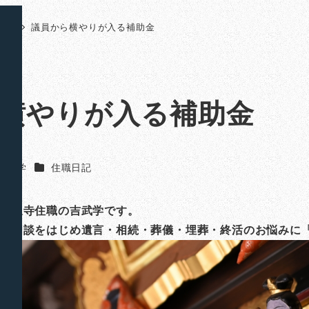
日記
議員から横やりが入る補助金
横やりが入る補助金
カテゴリー
吉武 学
住職日記
山法泉寺住職の吉武学です。
ご相談をはじめ遺言・相続・葬儀・埋葬・終活のお悩みに