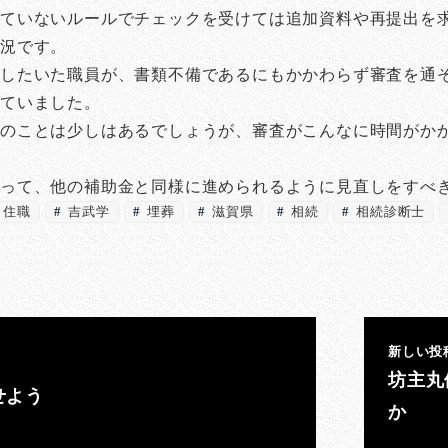
ていないルールでチェックを受けては追加資料や再提出を
状況です。
したいた職員が、書類不備であるにもかかわらず審査を通
れていました。
のことは少しはあるでしょうが、審査がこんなに時間がか
まって、他の補助金と同様に進められるように見直しをすべ
住職
吉武学
埋葬
滋賀県
相続
相続診断士
新しい投
坊主丸
せよう
か