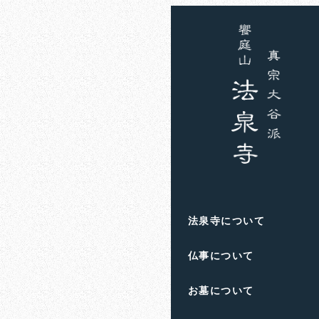
ホーム
お知らせ
住職
議員から
2024年1月15日
投稿日
著
者
滋賀県高島市の饗庭
法泉寺について
人生のお悩みや終活の
仏事について
お墓について