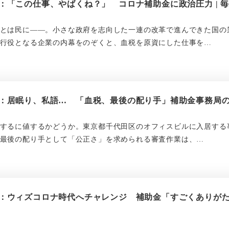
：「この仕事、やばくね？」 コロナ補助金に政治圧力 | 
とは民に――。小さな政府を志向した一連の改革で進んできた国の
行役となる企業の内幕をのぞくと、血税を原資にした仕事を…
：居眠り、私語… 「血税、最後の配り手」補助金事務局の限
するに値するかどうか。東京都千代田区のオフィスビルに入居する
最後の配り手として「公正さ」を求められる審査作業は、…
：ウィズコロナ時代へチャレンジ 補助金「すごくありがたか