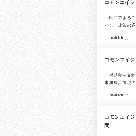
コモンエイジ
民にできるこ
かし、政策の遂
mainichi.jp
コモンエイジ
補助金を支給
事務局。血税の
mainichi.jp
コモンエイジ
聞