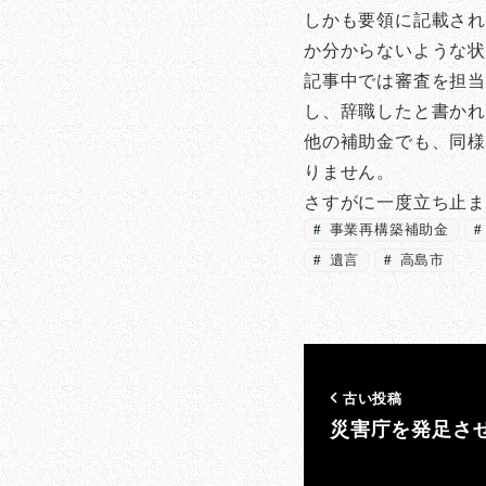
しかも要領に記載され
か分からないような
記事中では審査を担当
し、辞職したと書か
他の補助金でも、同様
りません。
さすがに一度立ち止
事業再構築補助金
遺言
高島市
古い投稿
災害庁を発足さ