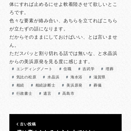
体にすれば止めるにせよ軟着陸させて欲しいとこ
ろです。
色々な要素が絡み合い、あちらを立てればこちら
が立たずの話になります。
だからそのままにしておけばいい、とは言いませ
ん。
ただスパッと割り切れる話では無いな、と水晶浜
からの美浜原発を見る度に感じます。
エンディングノート
住職
吉武学
埋葬
気比の松原
水晶浜
海水浴
滋賀県
相続
相続診断士
美浜原発
葬儀
行政書士
遺言
高島市
古い投稿