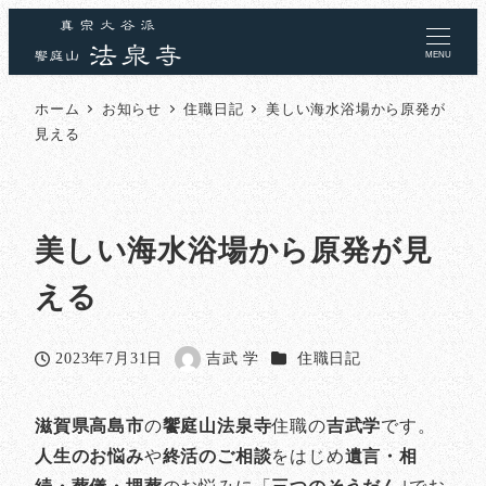
MENU
ホーム
お知らせ
住職日記
美しい海水浴場から原発が
見える
美しい海水浴場から原発が見
える
カテゴリー
2023年7月31日
吉武 学
住職日記
投稿日
著
者
滋賀県高島市
の
饗庭山法泉寺
住職の
吉武学
です。
人生のお悩み
や
終活のご相談
をはじめ
遺言・相