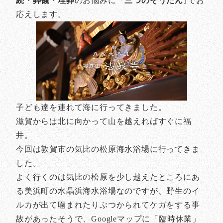
続・葬儀・埋葬
のお悩みに「
三つのそうだん
｣でお
応えします。
子ども達を連れて海に行ってきました。
滋賀からは北に向かって山を越えればすぐに福
井。
今回は敦賀市の気比の松原海水浴場に行ってきま
した。
よく行くのは気比の松原を少し越えたところにあ
る美浜町の水晶浜海水浴場なのですが、野生のイ
ルカが出て噛まれたりぶつかられてケガをする事
故があったそうで、Googleマップに「臨時休業」