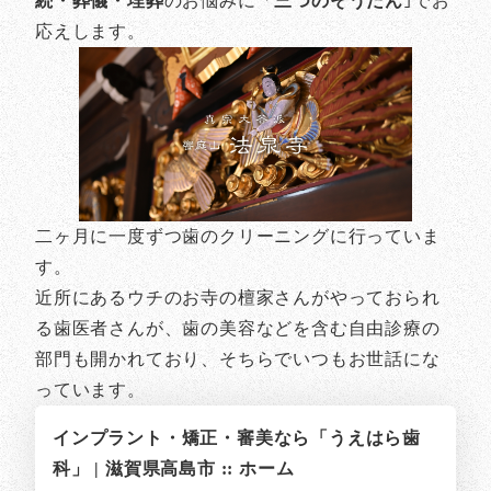
続・葬儀・埋葬
のお悩みに「
三つのそうだん
｣でお
応えします。
二ヶ月に一度ずつ歯のクリーニングに行っていま
す。
近所にあるウチのお寺の檀家さんがやっておられ
る歯医者さんが、歯の美容などを含む自由診療の
部門も開かれており、そちらでいつもお世話にな
っています。
インプラント・矯正・審美なら「うえはら歯
科」 | 滋賀県高島市 :: ホーム