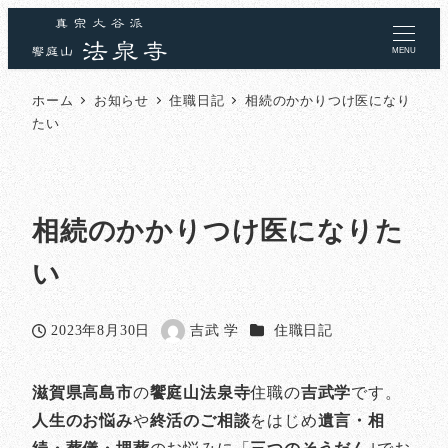
MENU
ホーム
お知らせ
住職日記
相続のかかりつけ医になり
たい
相続のかかりつけ医になりた
い
カテゴリー
2023年8月30日
吉武 学
住職日記
投稿日
著
者
滋賀県高島市
の
饗庭山法泉寺
住職の
吉武学
です。
人生のお悩み
や
終活のご相談
をはじめ
遺言・相