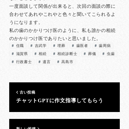
一度面談して関係が出来ると、次回の面談の際に
合わせてあれやこれやと色々と聞いてこられるよ
うになります。
私の歯のかかりつけ医のように、私も誰かの相続
のかかりつけ医でありたいと思いました。
住職
吉武学
埋葬
歯医者
歯周病
滋賀県
相続
相続診断士
葬儀
虫歯
行政書士
遺言
高島市
古い投稿
チャットGPTに作文指導してもらう
新しい投稿