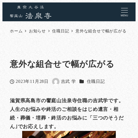
MENU
ホーム
お知らせ
住職日記
意外な組合せで幅が広がる
意外な組合せで幅が広がる
カテゴリー
2023年11月28日
吉武 学
住職日記
投稿日
著
者
滋賀県高島市の饗庭山法泉寺住職の吉武学です。
人生のお悩みや終活のご相談をはじめ遺言・相
続・葬儀・埋葬・終活のお悩みに「三つのそうだ
ん｣でお応えします。