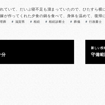
。
崩れていて、だいぶ寝不足も溜まっていたので、ひたすら横
い嫁が作ってくれた夕食の鍋を食べて、身体を温めて、復帰
埋葬
滋賀県
相続
相続診断士
葬儀
行政書士
新しい投
十分
守備範