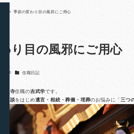
日記
季節の変わり目の風邪にご用心
わり目の風邪にご用心
カテゴリー
吉武 学
住職日記
山法泉寺
住職の
吉武学
です。
のご相談
をはじめ
遺言・相続・葬儀・埋葬
のお悩みに「
三つ