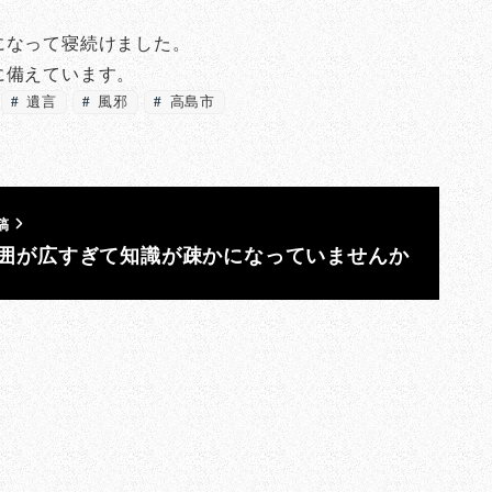
になって寝続けました。
に備えています。
遺言
風邪
高島市
稿
囲が広すぎて知識が疎かになっていませんか