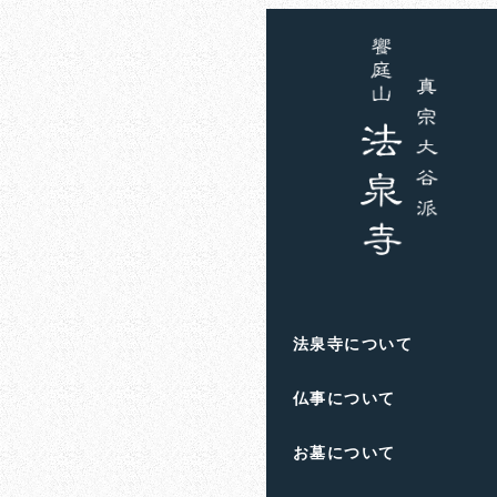
ホーム
お知らせ
住職
季節の変
2023年10月6日
投稿日
著
者
滋賀県高島市
の
饗庭
法泉寺について
人生のお悩み
や
終活
仏事について
お墓について