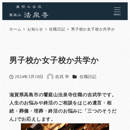
MENU
ホーム
お知らせ
住職日記
男子校か女子校か共学か
男子校か女子校か共学か
カテゴリー
2024年3月18日
吉武 学
住職日記
投稿日
著
者
滋賀県高島市の饗庭山法泉寺住職の吉武学です。
人生のお悩みや終活のご相談をはじめ遺言・相
続・葬儀・埋葬・終活のお悩みに「三つのそうだ
ん｣でお応えします。