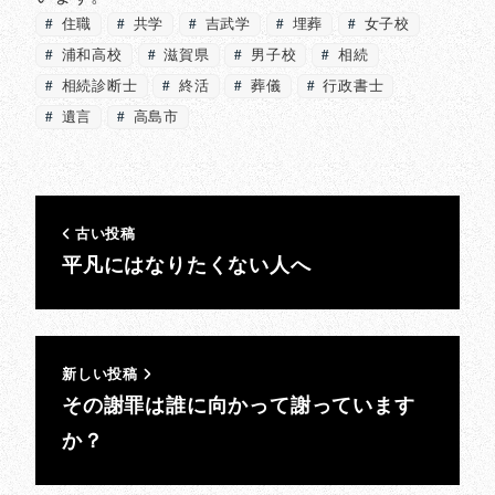
住職
共学
吉武学
埋葬
女子校
浦和高校
滋賀県
男子校
相続
相続診断士
終活
葬儀
行政書士
遺言
高島市
古い投稿
平凡にはなりたくない人へ
新しい投稿
その謝罪は誰に向かって謝っています
か？