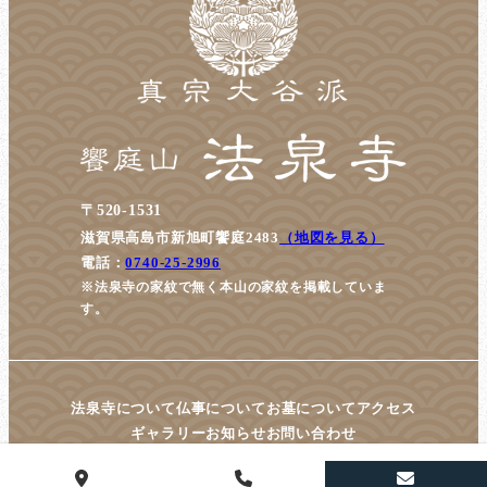
〒520-1531
滋賀県高島市新旭町饗庭2483
（地図を見る）
電話：
0740-25-2996
※法泉寺の家紋で無く本山の家紋を掲載していま
す。
法泉寺について
仏事について
お墓について
アクセス
ギャラリー
お知らせ
お問い合わせ