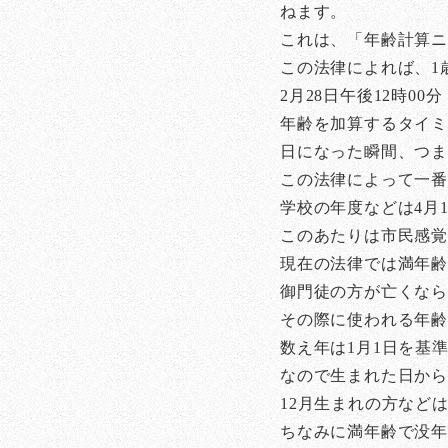
ねます。
これは、「年齢計算
この法律によれば、1
2月28日午後12時0
年齢を加算するタイミ
日になった瞬間、つま
この法律によって一番
学校の年度などは4月
このあたりは市民感覚
現在の法律では満年
御門徒の方が亡くな
その際に使われる年齢
数え年は1月1日を基
なので生まれた日から
12月生まれの方など
ちなみに満年齢で没