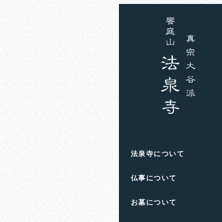
ホーム
お知らせ
住職
享年と行
2024年3月1日
吉
投稿日
著
者
滋賀県高島市の饗庭
法泉寺について
人生のお悩みや終活の
仏事について
お墓について