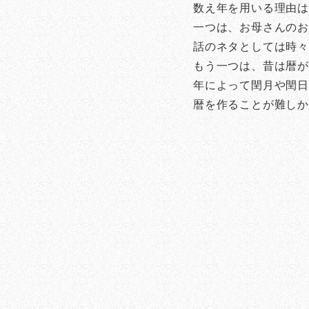
数え年を用いる理由
一つは、お母さんのお
話のネタとしては時
もう一つは、昔は暦
年によって閏月や閏
暦を作ることが難し