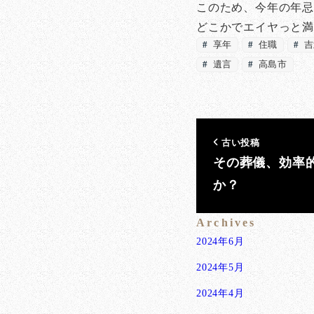
このため、今年の年忌
どこかでエイヤっと
享年
住職
吉
遺言
高島市
古い投稿
その葬儀、効率
か？
Archives
2024年6月
2024年5月
2024年4月