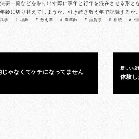
法要一覧などを貼り出す際に享年と行年を混在させる形と
満年齢に切り替えてしまうか、引き続き数え年で記録するか
武学
埋葬
数え年
満年齢
滋賀県
相続
相
新しい投
的じゃなくてケチになってません
体験し