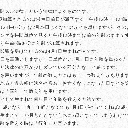
ニ関スル法律」という法律によるものです。
歳加算されるのは誕生日前日が満了する「午後12時」（24時
0分（24時00分）は2月29日じゃないのかとも思いますが、
ングを時間単位で見ると午後12時までは前の年齢のままで
り午前0時00分に年齢が加算されます。
影響を受けているのは4月1日生まれの人です。
1日を基準としますが、日単位だと3月31日に年齢を重ねる
と法律の内容が少しズレている部分だな、と感じます。
齢を用いますが、年齢の数え方にはもう一つ数え年がありま
られると過去帳に法名や俗名、お亡くなりになった日などを
は「享年」で数え年を用います。
準として生まれて何年目と年齢を数える方法です。
1歳となり、丸一年経たなくても1月1日がやってくれば2歳
は生まれて一か月もたたないうちに2歳となってしまうわけで
年齢を数える時は「行年」と言います。