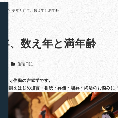
日記
享年と行年、数え年と満年齢
年、数え年と満年齢
カテゴリー
武 学
住職日記
山法泉寺住職の吉武学です。
ご相談をはじめ遺言・相続・葬儀・埋葬・終活のお悩みに