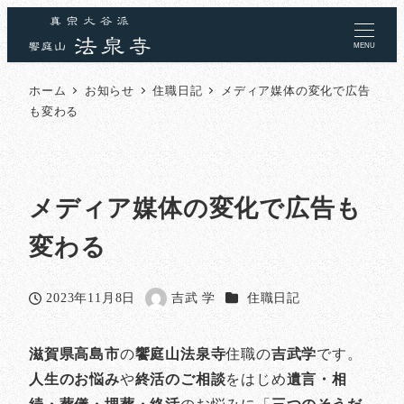
MENU
ホーム
お知らせ
住職日記
メディア媒体の変化で広告
も変わる
メディア媒体の変化で広告も
変わる
カテゴリー
2023年11月8日
吉武 学
住職日記
投稿日
著
者
滋賀県高島市
の
饗庭山法泉寺
住職の
吉武学
です。
人生のお悩み
や
終活のご相談
をはじめ
遺言・相