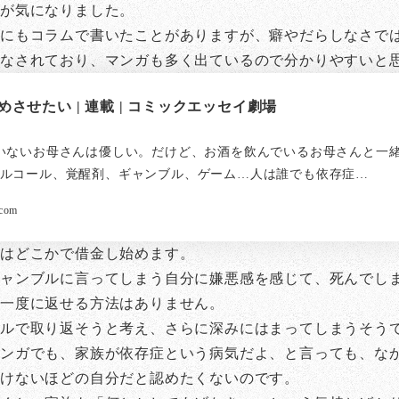
のが気になりました。
前にもコラムで書いたことがありますが、癖やだらしなさで
がなされており、マンガも多く出ているので分かりやすいと
させたい | 連載 | コミックエッセイ劇場
いないお母さんは優しい。だけど、お酒を飲んでいるお母さんと一
ルコール、覚醒剤、ギャンブル、ゲーム…人は誰でも依存症…
.com
人はどこかで借金し始めます。
ギャンブルに言ってしまう自分に嫌悪感を感じて、死んでし
一度に返せる方法はありません。
ブルで取り返そうと考え、さらに深みにはまってしまうそう
マンガでも、家族が依存症という病気だよ、と言っても、な
けないほどの自分だと認めたくないのです。