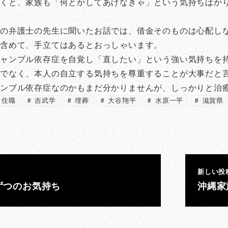
くと、家族も「何とかしてあげなきゃ」という気持ちばか
師の弁護士の先生に聞いたお話では、借金そのものは心配し
も含めて、手立てはあるとおっしゃいます。
ギャンブル依存症を自覚し「直したい」という強い気持ちを
のでなく、本人の自立する気持ちを尊重することが大事だと
ャンブル依存症なのかもまだ分かりませんが、しっかりと治
住職
吉武学
埋葬
大谷翔平
水原一平
滋賀県
新しい投
ずつのお気持ち
沖縄家