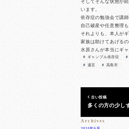
そしてそんな状態が続
います。
依存症の勉強会で講
自己破産や任意整理
それよりも、本人が
家族は助けてあげる
水原さんが本当にギ
ギャンブル依存症
遺言
高島市
古い投稿
多くの方の少し
Archives
2024年6月