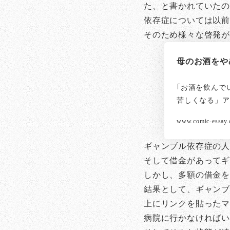
た、と書かれていた
依存症については以
そのため様々な啓発
母のお酒をやめ
｢お酒を飲んで
苦しくなる」ア
www.comic-essay
ギャンブル依存症の
そして借金があって
しかし、多額の借金を
結果として、ギャン
上にリンクを貼った
病院に行かなければい