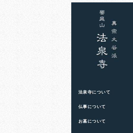
ホーム
お知らせ
住職
一平さん
2024年3月25日
投稿日
著
者
滋賀県高島市の饗庭
法泉寺について
人生のお悩みや終活の
仏事について
お墓について