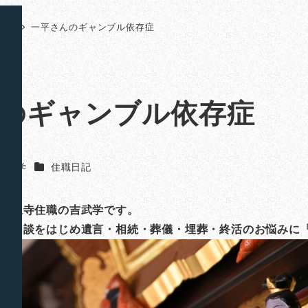
日記
一平さんのギャンブル依存症
のギャンブル依存症
カテゴリー
吉武 学
住職日記
山法泉寺住職の吉武学です。
ご相談をはじめ遺言・相続・葬儀・埋葬・終活のお悩みに