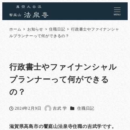
MENU
ホーム
お知らせ
住職日記
行政書士やファイナンシャ
ルプランナーって何ができるの？
行政書士やファイナンシャル
プランナーって何ができる
の？
カテゴリー
2024年2月9日
吉武 学
住職日記
投稿日
著
者
滋賀県高島市の饗庭山法泉寺住職の吉武学です。