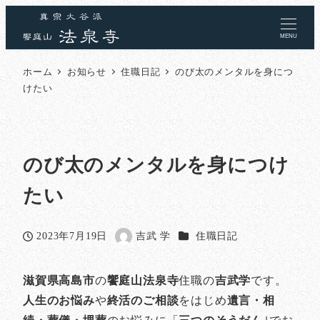
MENU
ホーム
お知らせ
住職日記
のび太のメンタルを身につ
けたい
のび太のメンタルを身につけ
たい
カテゴリー
2023年7月19日
吉武 学
住職日記
投稿日
著
者
滋賀県高島市
の
饗庭山法泉寺
住職の
吉武学
です。
人生のお悩み
や
終活のご相談
をはじめ
遺言・相