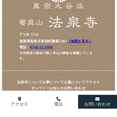
〒520-1531
滋賀県高島市新旭町饗庭2483
（地図を見る）
電話：
0740-25-2996
※法泉寺の家紋で無く本山の家紋を掲載していま
す。
法泉寺について
仏事について
お墓について
アクセス
ギャラリー
お知らせ
お問い合わせ
アクセス
電話
お問い合わせ
© housenji All Rights Reserved.