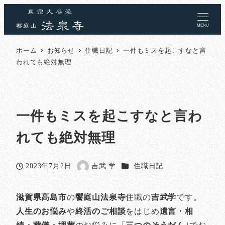
MENU
ホーム
お知らせ
住職日記
一件もミスを起こすなと言
われても絶対無理
一件もミスを起こすなと言わ
れても絶対無理
カテゴリー
2023年7月2日
吉武 学
住職日記
投稿日
著
者
滋賀県高島市
の
饗庭山法泉寺
住職の
吉武学
です。
人生のお悩み
や
終活のご相談
をはじめ
遺言・相