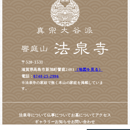
〒520-1531
滋賀県高島市新旭町饗庭2483
（地図を見る）
電話：
0740-25-2996
※法泉寺の家紋で無く本山の家紋を掲載していま
す。
法泉寺について
仏事について
お墓について
アクセス
ギャラリー
お知らせ
お問い合わせ