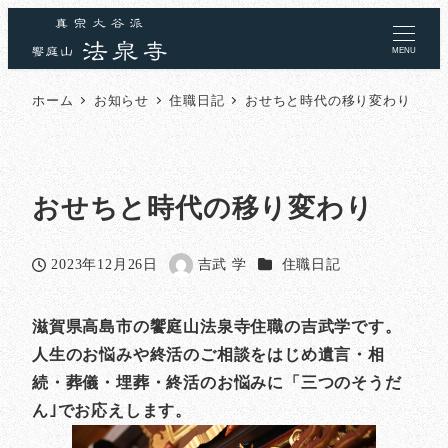
MENU
ホーム
お知らせ
住職日記
おせちと時代の移り変わり
おせちと時代の移り変わり
カテゴリー
2023年12月26日
吉武 学
住職日記
投稿日
著
者
滋賀県高島市の饗庭山法泉寺住職の吉武学です。
人生のお悩みや終活のご相談をはじめ遺言・相
続・葬儀・埋葬・終活のお悩みに「三つのそうだ
ん｣でお応えします。