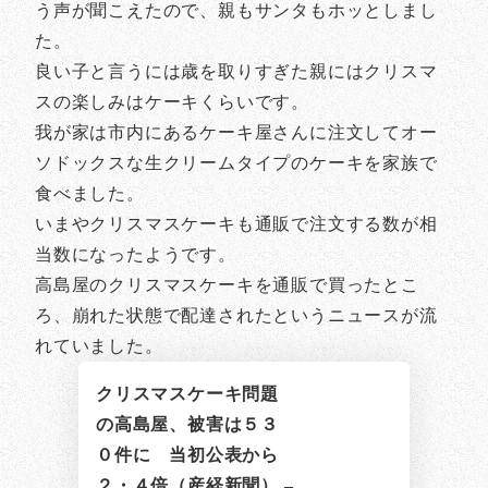
う声が聞こえたので、親もサンタもホッとしまし
た。
良い子と言うには歳を取りすぎた親にはクリスマ
スの楽しみはケーキくらいです。
我が家は市内にあるケーキ屋さんに注文してオー
ソドックスな生クリームタイプのケーキを家族で
食べました。
いまやクリスマスケーキも通販で注文する数が相
当数になったようです。
高島屋のクリスマスケーキを通販で買ったとこ
ろ、崩れた状態で配達されたというニュースが流
れていました。
クリスマスケーキ問題
の高島屋、被害は５３
０件に 当初公表から
２・４倍（産経新聞） –