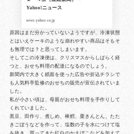
Yahoo!ニュース
news.yahoo.co.jp
原因はまだ分かっていないようですが、冷凍状態
とはいえケーキのような崩れやすい商品はそもそ
も無理では？と思ってしまいます。
そしてこの冷凍便は、クリスマスからしばらく経
つと、おせち料理の配達になるのでしょう。
新聞内で大きく紙面を使った広告や折込チラシで
も人気料亭監修のおせちの販売が宣伝されていま
した。
私が小さい頃は、母親がおせち料理を手作りして
くれていました。
黒豆、田作り、煮しめ、棒鱈、栗きんとん、たた
きごぼうなどを作って、塩数の子を水につけて塩
を抜き、買ってきた紅白のかまぼこなどを加えて