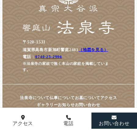
〒520-1531
滋賀県高島市新旭町饗庭2483
（地図を見る）
電話：
0740-25-2996
※法泉寺の家紋で無く本山の家紋を掲載していま
す。
法泉寺について
仏事について
お墓について
アクセス
ギャラリー
お知らせ
お問い合わせ
アクセス
電話
お問い合わせ
© housenji All Rights Reserved.