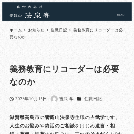
MENU
ホーム
お知らせ
住職日記
義務教育にリコーダーは必
要なのか
義務教育にリコーダーは必要
なのか
カテゴリー
2023年10月15日
吉武 学
住職日記
投稿日
著
者
滋賀県高島市
の
饗庭山法泉寺
住職の
吉武学
です。
人生のお悩み
や
終活のご相談
をはじめ
遺言・相