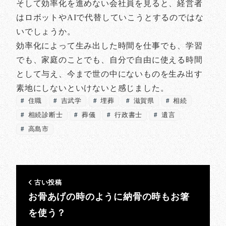
そして効率化を進めない会社員を見ると、経営者
はロボットやAIで代替していこうとするのではな
いでしょうか。
効率化によって生み出した時間を仕事でも、学習
でも、家庭のことでも、自分で自由に使える時間
として与え、今まで世の中にないものを生み出す
素地にしないといけないと感じました。
住職
吉武学
埋葬
滋賀県
相続
相続診断士
葬儀
行政書士
遺言
高島市
古い投稿
お骨あげの時のように納骨の時もお箸
を使う？