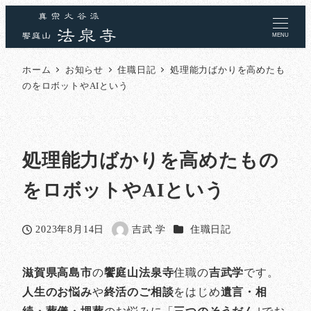
MENU
ホーム
お知らせ
住職日記
処理能力ばかりを高めたも
のをロボットやAIという
処理能力ばかりを高めたもの
をロボットやAIという
カテゴリー
2023年8月14日
吉武 学
住職日記
投稿日
著
者
滋賀県高島市
の
饗庭山法泉寺
住職の
吉武学
です。
人生のお悩み
や
終活のご相談
をはじめ
遺言・相