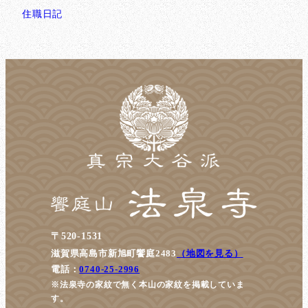
住職日記
〒520-1531
滋賀県高島市新旭町饗庭2483
（地図を見る）
電話：
0740-25-2996
※法泉寺の家紋で無く本山の家紋を掲載していま
す。