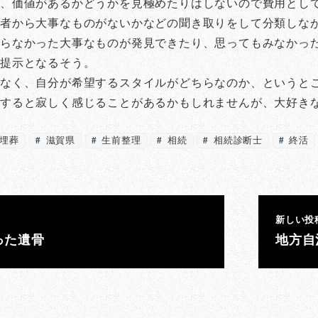
が、価値があるかどうかを見極めたりはしないので費用とし
頼者から大事なものがないかなどの聞き取りをして分類しな
らなかった大事なものが発見できたり、思ってもみなかっ
の提示となるそう。
なく、自分が希望するスタイルがどちらなのか、というと
すると寂しく感じることがあるかもしれませんが、大好き
埋葬
滋賀県
生前整理
相続
相続診断士
終活
新しい投
った遺骨
地方自