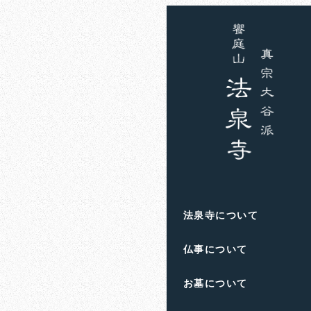
ホーム
お知らせ
住職
物と人と
2023年10月29日
投稿日
著
者
滋賀県高島市
の
饗庭
法泉寺について
人生のお悩み
や
終活
仏事について
お墓について