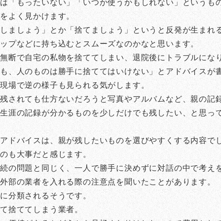
は「もったいない」「いつか使うかもしれない」というも
子をよく見かけます。
しましょう」とか「捨てましょう」というと反発が生まれ
ョップなどに持ち込むとスムーズなのかなと思います。
が無断で自宅の私物を捨ててしまい、退院後にトラブルにな
ても、人のものは勝手に捨ててはいけない」とアドバイスが
の現場で逆の様子も見られる気がします。
残されても仕方ないだろうと写真やアルバムなど、親の記
生涯の記録が分かるものを少しだけでも残したい、と思っ
アドバイスは、親が残したいものを選びやすくする内容で
すのも大事だと感じます。
相続の問題と同じく、一人で勝手に決めずに対話の中で考え
で外部の業者を入れる際の注意点を聞いたことがあります。
類に分類されるそうです。
て捨ててしまう業者。