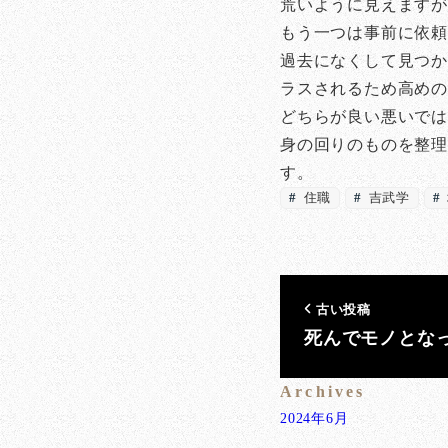
荒いように見えます
もう一つは事前に依
過去になくして見つか
ラスされるため高め
どちらが良い悪いでは
身の回りのものを整理
す。
住職
吉武学
古い投稿
死んでモノとな
Archives
2024年6月