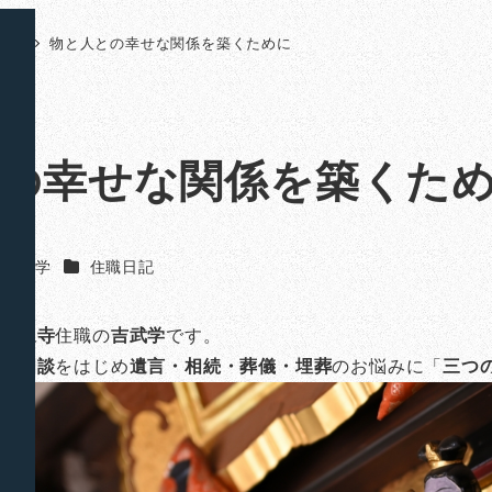
日記
物と人との幸せな関係を築くために
の幸せな関係を築くた
カテゴリー
吉武 学
住職日記
山法泉寺
住職の
吉武学
です。
のご相談
をはじめ
遺言・相続・葬儀・埋葬
のお悩みに「
三つ