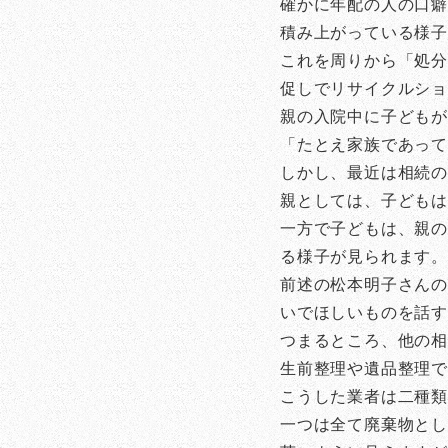
確かに年配の人の口癖
積み上がっている様
これを周りから「処分
促しでリサイクルシ
親の入院中に子ども
「たとえ家族であっ
しかし、最近は相続
親としては、子どもは
一方で子どもは、親の
る様子が見られます。
前述の松本明子さんの
いでほしいものを話
つまるところ、他の
生前整理や遺品整理
こうした業者は二種
一つは全て廃棄物とし