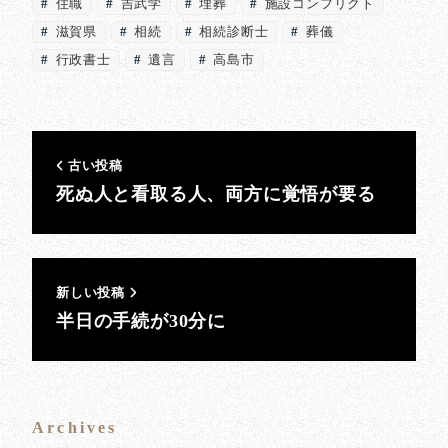
住職
吉武学
埋葬
施設コンフリクト
滋賀県
相続
相続診断士
葬儀
行政書士
遺言
高島市
古い投稿
死ぬ人と看取る人、両方に覚悟が要る
新しい投稿
半日の手続が30分に
Archives