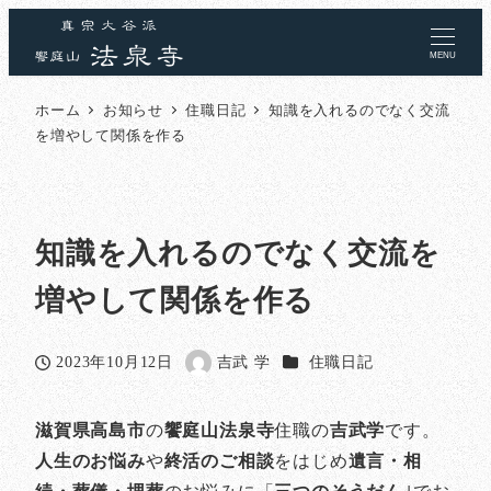
MENU
ホーム
お知らせ
住職日記
知識を入れるのでなく交流
を増やして関係を作る
知識を入れるのでなく交流を
増やして関係を作る
カテゴリー
2023年10月12日
吉武 学
住職日記
投稿日
著
者
滋賀県高島市
の
饗庭山法泉寺
住職の
吉武学
です。
人生のお悩み
や
終活のご相談
をはじめ
遺言・相