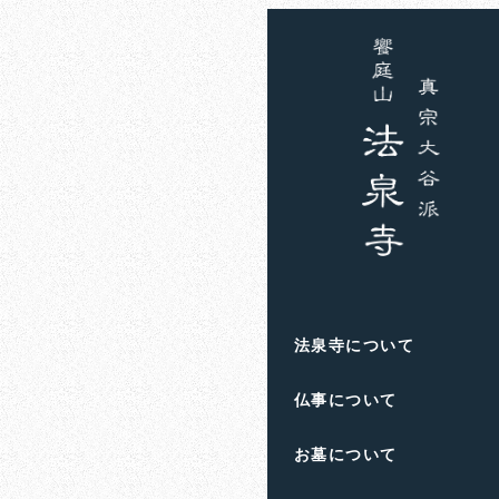
ホーム
お知らせ
住職
雪道は技
2024年1月27日
投稿日
著
者
滋賀県高島市の饗庭
法泉寺について
人生のお悩みや終活の
仏事について
お墓について