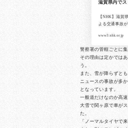
滋賀県内でス
【NHK】滋賀
よる交通事故が
www3.nhk.or.jp
警察署の管轄ごとに
その理由は定かではあ
う。
また、雪が降らずと
ニュースの事故が多か
となっています。
一般道だけなのか高
大雪で関ヶ原で車がス
た。
「ノーマルタイヤで来