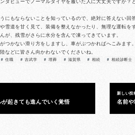
インタビューでノーマルタイヤを履いた人に大丈夫ですか？
うにもならないことを知っているので、絶対に答えない回
雪や雪道を甘く見て、装備を整えなかったり、無理な運転を
せんが、残雪がさらに水分を含んで凍ってきています。
想がつかない滑り方をしますし、車がぶつかればへこみます
北陸などに皆さん向かわないでくださいね。
住職
吉武学
埋葬
滋賀県
相続
相続診断士
新しい投
ルが起きても進んでいく覚悟
名前や