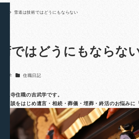
日記
雪道は技術ではどうにもならない
術ではどうにもならな
カテゴリー
吉武 学
住職日記
山法泉寺住職の吉武学です。
ご相談をはじめ遺言・相続・葬儀・埋葬・終活のお悩みに