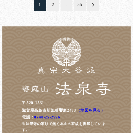
投
1
2
…
35
稿
の
ペ
ー
ジ
送
り
〒520-1531
滋賀県高島市新旭町饗庭2483
（地図を見る）
電話：
0740-25-2996
※法泉寺の家紋で無く本山の家紋を掲載していま
す。