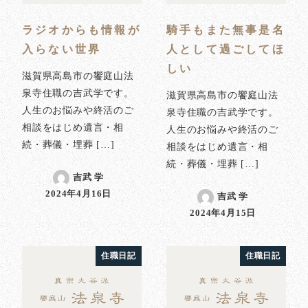
ラジオからも情報が
騎手もまた無事是名
入らない世界
人として過ごしてほ
しい
滋賀県高島市の饗庭山法
泉寺住職の吉武学です。
滋賀県高島市の饗庭山法
人生のお悩みや終活のご
泉寺住職の吉武学です。
相談をはじめ遺言・相
人生のお悩みや終活のご
続・葬儀・埋葬 […]
相談をはじめ遺言・相
続・葬儀・埋葬 […]
吉武 学
2024年4月16日
吉武 学
投稿日
2024年4月15日
投稿日
住職日記
住職日記