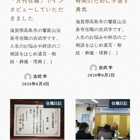
「月刊住職」でイン
時間のために手放す
タビューしていただ
勇気
きました
滋賀県高島市の饗庭山法
泉寺住職の吉武学です。
滋賀県高島市の饗庭山法
人生のお悩みや終活のご
泉寺住職の吉武学です。
相談をはじめ遺言・相
人生のお悩みや終活のご
続・葬儀・埋葬 […]
相談をはじめ遺言・相
続・葬儀・埋葬 […]
吉武 学
2024年6月2日
吉武 学
投稿日
2024年6月4日
投稿日
住職日記
住職日記