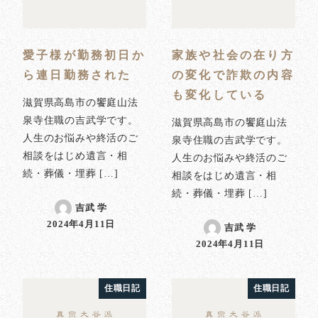
愛子様が勤務初日か
家族や社会の在り方
ら連日勤務された
の変化で詐欺の内容
も変化している
滋賀県高島市の饗庭山法
泉寺住職の吉武学です。
滋賀県高島市の饗庭山法
人生のお悩みや終活のご
泉寺住職の吉武学です。
相談をはじめ遺言・相
人生のお悩みや終活のご
続・葬儀・埋葬 […]
相談をはじめ遺言・相
続・葬儀・埋葬 […]
吉武 学
2024年4月11日
吉武 学
投稿日
2024年4月11日
投稿日
住職日記
住職日記