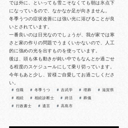
では外に、といっても雪こそなくても朝は氷点下
になっているので、なかなか足が向きません。
冬季うつの症状改善には強い光に浴びることが良
いとされています。
一番良いのは日光なのでしょうが、我が家では寒
さと家の作りの問題でうまくいかないので、人工
的に強めの光を出すものを使っています。
後は、頭も体も動きが鈍い中でもなんとか過ごせ
る程度のスケジュールにして乗り切っています。
今年もあと少し、皆様ご自愛してお過ごしくださ
い。
住職
冬季うつ
吉武学
埋葬
滋賀県
相続
相続診断士
終活
葬儀
行政書士
遺言
高島市