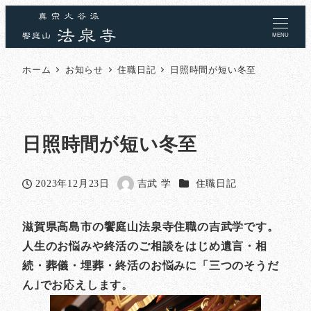
MENU
ホーム
お知らせ
住職日記
日照時間が短い冬至
日照時間が短い冬至
カテゴリー
2023年12月23日
吉武 学
住職日記
投稿日
著
者
滋賀県高島市の饗庭山法泉寺住職の吉武学です。
人生のお悩みや終活のご相談をはじめ遺言・相
続・葬儀・埋葬・終活のお悩みに「三つのそうだ
ん｣でお応えします。