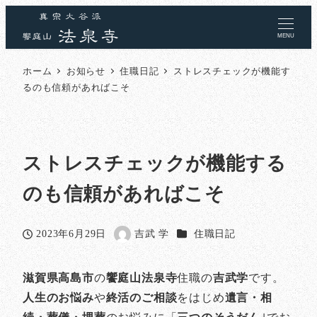
MENU
ホーム
お知らせ
住職日記
ストレスチェックが機能す
るのも信頼があればこそ
ストレスチェックが機能する
のも信頼があればこそ
カテゴリー
2023年6月29日
吉武 学
住職日記
投稿日
著
者
滋賀県高島市
の
饗庭山法泉寺
住職の
吉武学
です。
人生のお悩み
や
終活のご相談
をはじめ
遺言・相