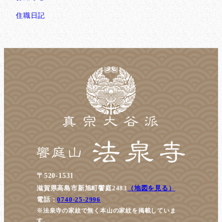
住職日記
〒520-1531
滋賀県高島市新旭町饗庭2483
（地図を見る）
電話：
0740-25-2996
※法泉寺の家紋で無く本山の家紋を掲載していま
す。