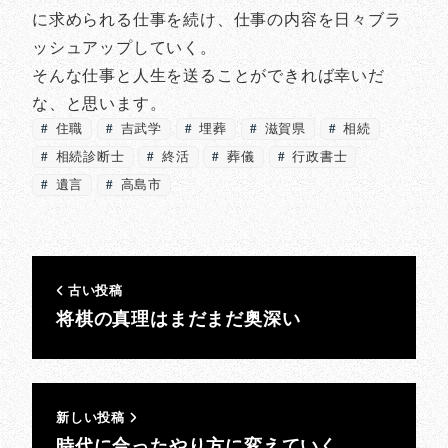
に求められる仕事を続け、仕事の内容を日々ブラ
ッシュアップしていく。
そんな仕事と人生を送ることができれば幸いだ
な、と思います。
住職
吉武学
埋葬
滋賀県
相続
相続診断士
終活
葬儀
行政書士
遺言
高島市
古い投稿
将棋の真理はまだまだ奥深い
新しい投稿
時代に合ったやり方に変えていく