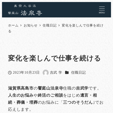
MENU
ホーム
お知らせ
住職日記
変化を楽しんで仕事を続け
る
変化を楽しんで仕事を続ける
カテゴリー
2023年10月23日
吉武 学
住職日記
投稿日
著
者
滋賀県高島市
の
饗庭山法泉寺
住職の
吉武学
です。
人生のお悩み
や
終活のご相談
をはじめ
遺言・相
続・葬儀・埋葬
のお悩みに「
三つのそうだん
｣でお
応えします。