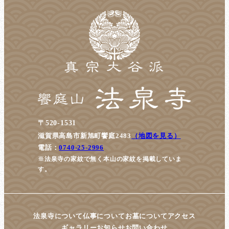
〒520-1531
滋賀県高島市新旭町饗庭2483
（地図を見る）
電話：
0740-25-2996
※法泉寺の家紋で無く本山の家紋を掲載していま
す。
法泉寺について
仏事について
お墓について
アクセス
ギャラリー
お知らせ
お問い合わせ