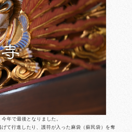
、今年で最後となりました。
掲げて行進したり、護符が入った麻袋（蘇民袋）を奪