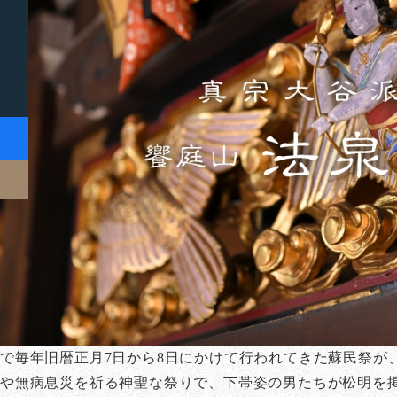
で毎年旧暦正月7日から8日にかけて行われてきた蘇民祭が
や無病息災を祈る神聖な祭りで、下帯姿の男たちが松明を