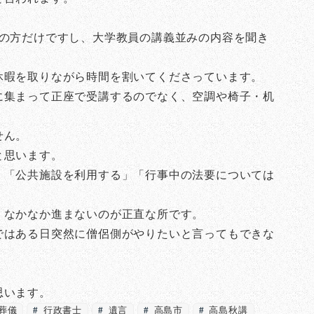
配の方だけですし、大学教員の講義並みの内容を聞き
休暇を取りながら時間を割いてくださっています。
に集まって正座で受講するのでなく、空調や椅子・机
せん。
と思います。
」「公共施設を利用する」「行事中の法要については
、なかなか進まないのが正直な所です。
ではある日突然に僧侶側がやりたいと言ってもできな
思います。
葬儀
行政書士
遺言
高島市
高島秋講