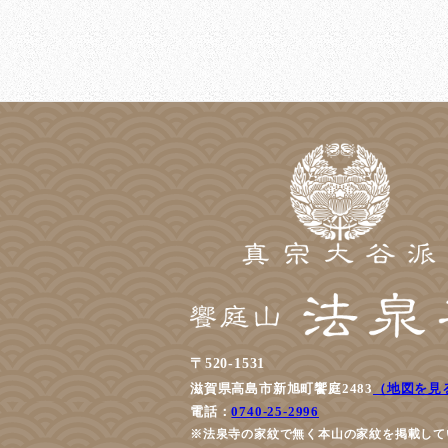
〒520-1531
滋賀県高島市新旭町饗庭2483
（地図を見
電話：
0740-25-2996
※法泉寺の家紋で無く本山の家紋を掲載して