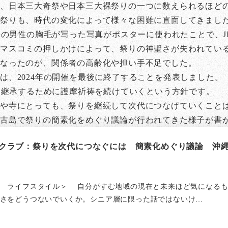
、日本三大奇祭や日本三大裸祭りの一つに数えられるほど
な祭りも、時代の変化によって様々な困難に直面してきまし
身裸の男性の胸毛が写った写真がポスターに使われたことで、
やマスコミの押しかけによって、祭りの神聖さが失われてい
となったのが、関係者の高齢化や担い手不足でした。
は、2024年の開催を最後に終了することを発表しました。
統を継承するために護摩祈祷を続けていくという方針です。
や寺にとっても、祭りを継続して次代につなげていくこと
宮古島で祭りの簡素化をめぐり議論が行われてきた様子が書
クラブ：祭りを次代につなぐには 簡素化めぐり議論 沖縄・
 ライフスタイル＞ 自分がすむ地域の現在と未来ほど気になるも
さをどうつないでいくか。シニア層に限った話ではないけ…