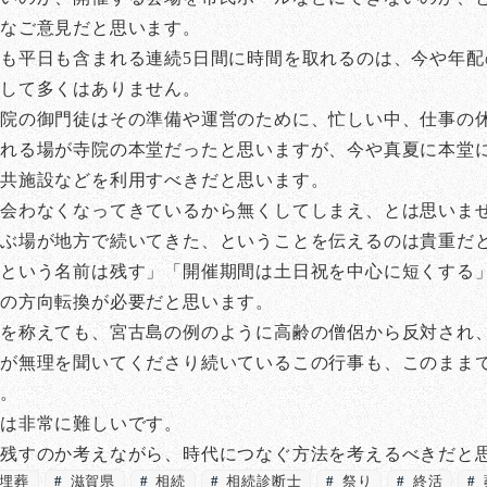
もなご意見だと思います。
も平日も含まれる連続5日間に時間を取れるのは、今や年
決して多くはありません。
寺院の御門徒はその準備や運営のために、忙しい中、仕事の
れる場が寺院の本堂だったと思いますが、今や真夏に本堂
公共施設などを利用すべきだと思います。
と会わなくなってきているから無くしてしまえ、とは思いま
学ぶ場が地方で続いてきた、ということを伝えるのは貴重だ
という名前は残す」「開催期間は土日祝を中心に短くする
の方向転換が必要だと思います。
とを称えても、宮古島の例のように高齢の僧侶から反対され
が無理を聞いてくださり続いているこの行事も、このまま
す。
は非常に難しいです。
を残すのか考えながら、時代につなぐ方法を考えるべきだと
埋葬
滋賀県
相続
相続診断士
祭り
終活