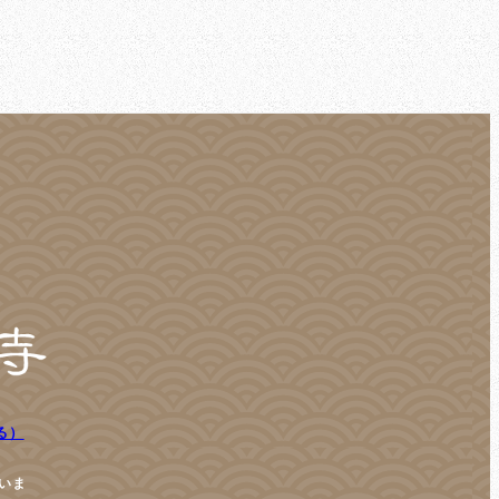
る）
いま