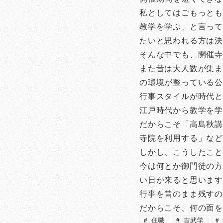
私としてはごもっと
教学を学ぶ、と言って
たいと思われる方は
そんな中でも、開催
また昔は大人数が集ま
の環境が整っている
行事スタイルが時代
江戸時代から教学を
だからこそ「高島秋講
寺院を利用する」など
しかし、こうしたこ
今は何とか御門徒の方
い日が来ると思いま
行事を昔のまま残すの
だからこそ、何の面
住職
吉武学