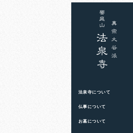
ホーム
お知らせ
住職
祭りや行
2024年2月22日
投稿日
著
者
滋賀県高島市の饗庭
法泉寺について
人生のお悩みや終活の
仏事について
お墓について