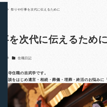
日記
祭りや行事を次代に伝えるために
事を次代に伝えるため
カテゴリー
吉武 学
住職日記
山法泉寺住職の吉武学です。
ご相談をはじめ遺言・相続・葬儀・埋葬・終活のお悩みに