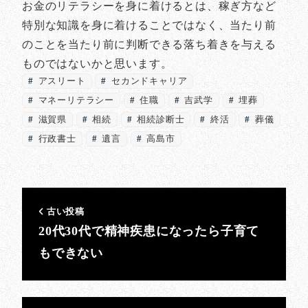
お金のリテラシーを身に着けるとは、稼ぎ方など
特別な知識を身に着けることではなく、当たり前
のことを当たり前に判断できる落ち着きを与える
ものではないかと思います。
アスリート
セカンドキャリア
マネーリテラシー
住職
吉武学
埋葬
滋賀県
相続
相続診断士
終活
葬儀
行政書士
遺言
高島市
古い投稿
20代30代で精神疾患になったら子育て
もできない