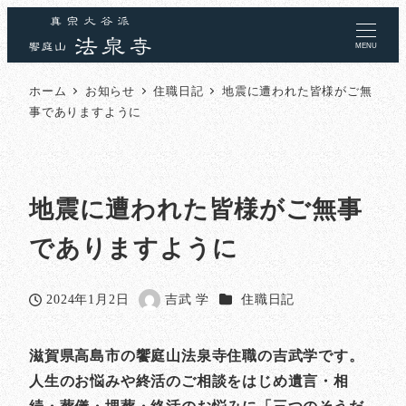
MENU
ホーム
お知らせ
住職日記
地震に遭われた皆様がご無
事でありますように
地震に遭われた皆様がご無事
でありますように
カテゴリー
2024年1月2日
吉武 学
住職日記
投稿日
著
者
滋賀県高島市の饗庭山法泉寺住職の吉武学です。
人生のお悩みや終活のご相談をはじめ遺言・相