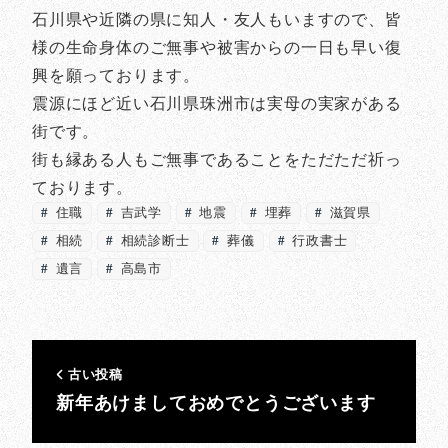
石川県や近隣の県に知人・友人もいますので、皆
様の生命身体のご無事や被害からの一日も早い復
興を願っております。
震源にほど近い石川県珠洲市は実母の実家がある
街です。
街も縁ある人もご無事であることをただただ祈っ
ております。
住職
吉武学
地震
埋葬
滋賀県
相続
相続診断士
葬儀
行政書士
遺言
高島市
古い投稿
新年あけましておめでとうございます