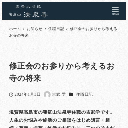
MENU
ホーム
お知らせ
住職日記
修正会のお参りから考える
お寺の将来
修正会のお参りから考えるお
寺の将来
カテゴリー
2024年1月3日
吉武 学
住職日記
投稿日
著
者
滋賀県高島市の饗庭山法泉寺住職の吉武学です。
人生のお悩みや終活のご相談をはじめ遺言・相