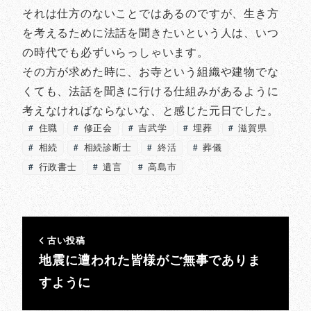
それは仕方のないことではあるのですが、生き方
を考えるために法話を聞きたいという人は、いつ
の時代でも必ずいらっしゃいます。
その方が求めた時に、お寺という組織や建物でな
くても、法話を聞きに行ける仕組みがあるように
考えなければならないな、と感じた元日でした。
住職
修正会
吉武学
埋葬
滋賀県
相続
相続診断士
終活
葬儀
行政書士
遺言
高島市
古い投稿
地震に遭われた皆様がご無事でありま
すように