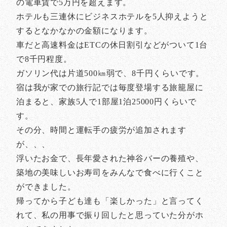
の電車賃で5万円を超えます。
ホテルも三連休にビジネスホテルを5人抑えようと
するとなかなかの金額になります。
車だと高速料金はETCの休日割引などがついて1台
で8千円程度。
ガソリン代は片道500㎞弱で、8千円くらいです。
宿は我が家での旅行記では毎度登場する旅籠屋に
泊まると、家族5人で1部屋1泊25000円くらいで
す。
その分、時間と運転手の疲労が追加されます
が、、、
浮いたお金で、長年愛された神谷バーの養殖や、
築地の美味しいお寿司をみんなで食べに行くこと
ができました。
帰ってから子ども達も「楽しかった」と言ってく
れて、私の用事で振り回したと思っていた分がホ