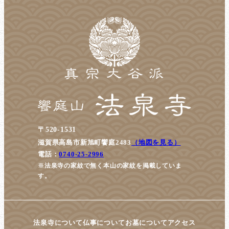
〒520-1531
滋賀県高島市新旭町饗庭2483
（地図を見る）
電話：
0740-25-2996
※法泉寺の家紋で無く本山の家紋を掲載していま
す。
法泉寺について
仏事について
お墓について
アクセス