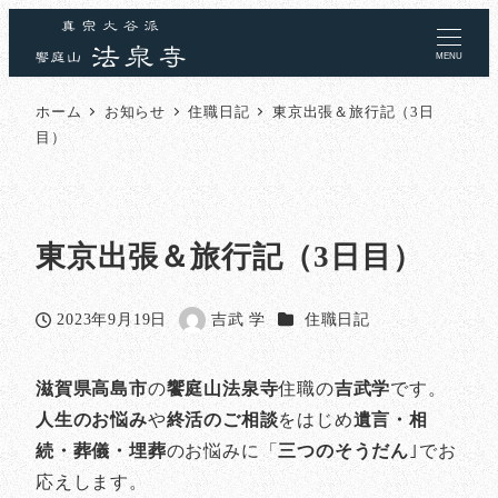
MENU
ホーム
お知らせ
住職日記
東京出張＆旅行記（3日
目）
東京出張＆旅行記（3日目）
カテゴリー
2023年9月19日
吉武 学
住職日記
投稿日
著
者
滋賀県高島市
の
饗庭山法泉寺
住職の
吉武学
です。
人生のお悩み
や
終活のご相談
をはじめ
遺言・相
続・葬儀・埋葬
のお悩みに「
三つのそうだん
｣でお
応えします。