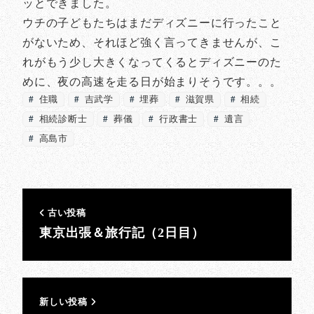
ッとできました。
ウチの子どもたちはまだディズニーに行ったこと
がないため、それほど強く言ってきませんが、こ
れがもう少し大きくなってくるとディズニーのた
めに、夜の高速を走る日が始まりそうです。。。
住職
吉武学
埋葬
滋賀県
相続
相続診断士
葬儀
行政書士
遺言
高島市
古い投稿
東京出張＆旅行記（2日目）
新しい投稿