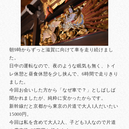
朝9時からずっと滋賀に向けて車を走り続けまし
た。
日中の運転なので、夜のような眠気も無く、トイ
レ休憩と昼食休憩を少し挟んで、6時間で走りきり
ました。
今回お会いした方から「なぜ車で？」としばしば
聞かれましたが、純粋に安かったからです。
新幹線だと京都から東京の片道で大人1人だいたい
15000円。
今回は私を含めて大人2人、子ども3人なので片道