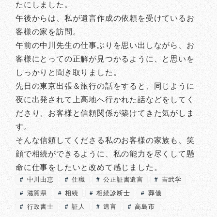
たにしました。
午後からは、私が遺言作成の依頼を受けているお
客様の家を訪問。
午前の中川先生の仕事ぶりを思い出しながら、お
客様にとっての正解が見つかるように、と思いを
しっかりと聞き取りました。
先日の東京出張＆旅行の話をすると、同じように
夜に出発されて上高地へ行かれた話などをしてく
ださり、お客様と信頼関係が築けてきた気がしま
す。
そんな信頼してくださる私のお客様の家族も、笑
顔で相続ができるように、私の能力を尽くして懸
命に仕事をしたいと改めて感じました。
中川由恵
住職
公正証書遺言
吉武学
滋賀県
相続
相続診断士
葬儀
行政書士
証人
遺言
高島市