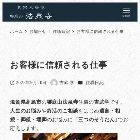
MENU
ホーム
お知らせ
住職日記
お客様に信頼される仕事
お客様に信頼される仕事
カテゴリー
2023年9月20日
吉武 学
住職日記
投稿日
著
者
滋賀県高島市
の
饗庭山法泉寺
住職の
吉武学
です。
人生のお悩み
や
終活のご相談
をはじめ
遺言・相
続・葬儀・埋葬
のお悩みに「
三つのそうだん
｣でお
応えします。