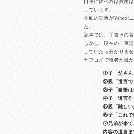
自筆に比べれば費用は
しています。
今回の記事がYaho
た。
記事では、手書きの
しかし、現在の自筆証
していたら分かりま
ヤフコメで識者が書か
①子「父さん
②親「遺言で
③子「自筆は
④子「遺言作
⑤親「難しい
⑥子「これで
⑦兄弟が来て
内容の遺言ま