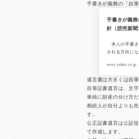
手書きが義務の「自
手書きが義務
針（読売新聞オ
本人の手書き
される方向にな
news.yahoo.co.jp
遺言書は大きくは自
自筆証書遺言は、文字
単純に財産の分け方だ
相続人が自分よりも
す。
公正証書遺言は公証役
て作成します。