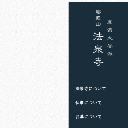
ホーム
お知らせ
住職
自筆証書
2023年10月3日
投稿日
著
者
滋賀県高島市
の
饗庭
法泉寺について
人生のお悩み
や
終活
仏事について
お墓について