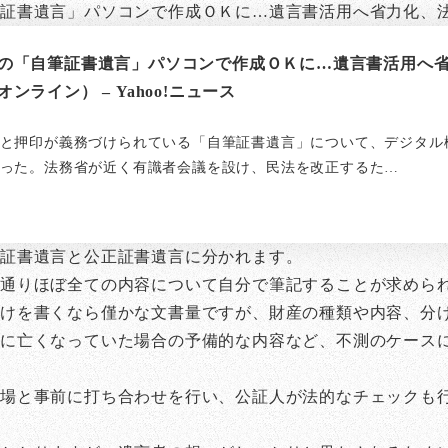
筆証書遺言」パソコンで作成ＯＫに…遺言書活用へ省力化、
の「自筆証書遺言」パソコンで作成ＯＫに…遺言書活用へ
ンライン） – Yahoo!ニュース
と押印が義務づけられている「自筆証書遺言」について、デジタル
った。法務省が近く有識者会議を設け、民法を改正するた…
筆証書遺言と公正証書遺言に分かれます。
通りほぼ全ての内容について自分で筆記することが求めら
けを書くなら僅かな文書量ですが、財産の種類や内容、分
先に亡くなっていた場合の予備的な内容など、不測のケース
場と事前に打ち合わせを行い、公証人が法的なチェックも