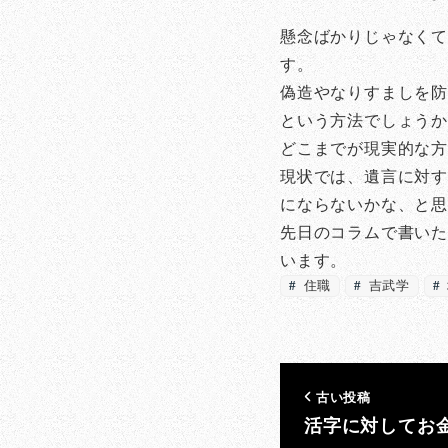
懸念ばかりじゃなくて
す。
偽造やなりすましを防
という方法でしょう
どこまでが現実的な
現状では、遺言に対す
にならないかな、と
先日のコラムで書いた
います。
住職
吉武学
古い投稿
活字に対してお