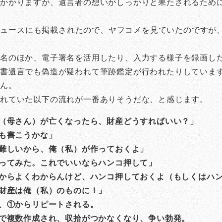
かかりますが、遺言者の想いがしっかりと果たされるため
o!ニュースにも掲載されたので、ヤフコメを見ていたのです
署名のほか、電子署名を活用したり、入力する様子を録画し
書遺言でも偽造が疑われて筆跡鑑定が行われたりしていま
せん。
れていた以下の流れが一番ありそうだな、と感じます。
（母さん）が亡くなったら、財産どうすればいい？」
も書こうかな」
難しいから、俺（私）が作っておくよ」
ってみた。これでいいならハンコ押して」
からよくわからんけど、ハンコ押しておくよ（もしくはハ
財産は俺（私）のものに！」
、①からリピートされる。
で複数作成され、収拾がつかなくなり、争い勃発。