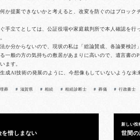
何か提案できないかと考えると、改変を防ぐのはブロックチ
ぐ手立てとしては、公証役場や家庭裁判所で本人確認を行っ
か。
方法か分からないので、現状の私は「総論賛成、各論要検討
る一般の方の気持ちの敷居があまりに高いので、遺言書のP
思います。
生成AI技術の発展のように、今想像もしていないような未
埋葬
滋賀県
相続
相続診断士
葬儀
行政書士
新しい投
金を惜しまない
世間の