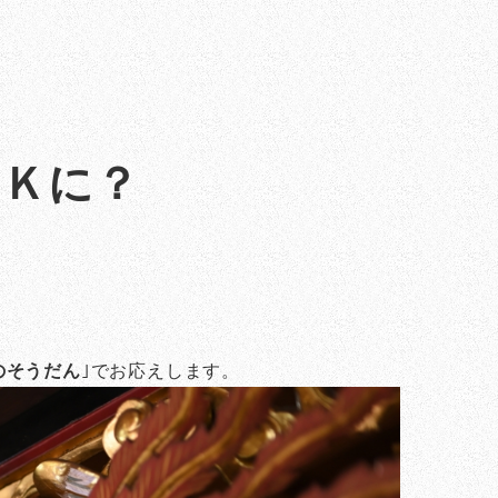
ＯＫに？
のそうだん
｣でお応えします。