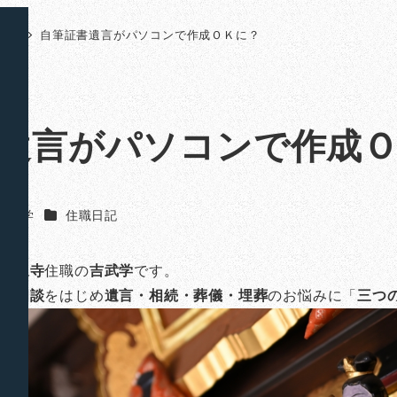
日記
自筆証書遺言がパソコンで作成ＯＫに？
遺言がパソコンで作成
カテゴリー
吉武 学
住職日記
山法泉寺
住職の
吉武学
です。
のご相談
をはじめ
遺言・相続・葬儀・埋葬
のお悩みに「
三つ