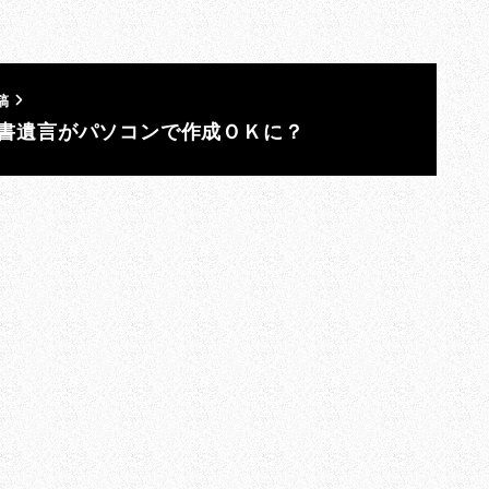
稿
書遺言がパソコンで作成ＯＫに？