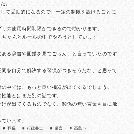
した。
に対して受動的になるので、一定の制限を設けることに
プリの使用時間制限ができるので助かります。
達は皆、ちゃんとルールの中でやろうとしています。
にある辞書や図鑑を見てごらん、と言っていたのです
疑問を自分で解決する習慣がつきそうだな、と思って
活の中では、もっと良い機器が出てくるでしょう。
の性能とはまた別の話です。
だけが出てくるものでなく、関係の無い言葉も目に飛
っています。
葬儀
行政書士
遺言
高島市