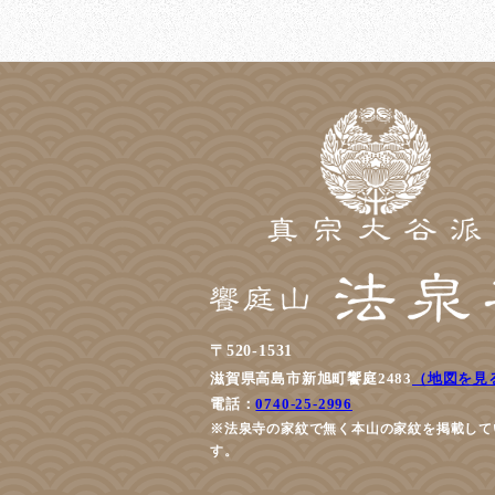
〒520-1531
滋賀県高島市新旭町饗庭2483
（地図を見
電話：
0740-25-2996
※法泉寺の家紋で無く本山の家紋を掲載して
す。