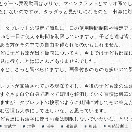
を見るとゲーム実況動画ばかりで、マインクラフトとマリオ系で
悪いことはないのですが、ダラダラと見がちになるのと、刺激
時、タブレットの設定で簡単に一日の使用時間制限や特定ア
o Switchも一日に使える時間を制限していますが、子ども
ある方がその中での自由を得られるのかもしれません。
どに子ども達が出す疑問についても、今までは子ども部屋
に見に行くことはほとんどありませんでした。
ると、さっと調べられますし、画像付きのものも多いので
ブレットが支給されている現在ですし、今後の子ども達の生
にすぐさま自分自身で調べて疑問を解消していく習慣は機器
ますが、タブレットの検索のように疑問に対してその答え
読む習慣も大事にしてほしいな、と思っています。
子ども達にも活字に使うお金は制限しないでいたいな、と思
吉武学
埋葬
活字
滋賀県
相続
相続診断士