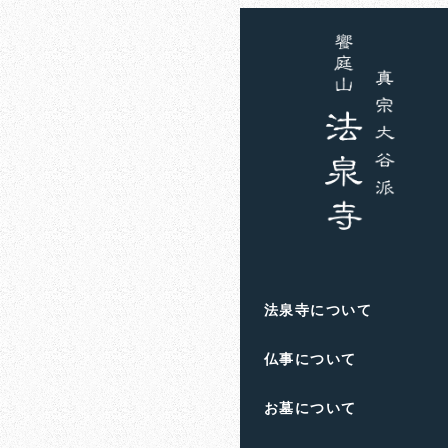
ホーム
お知らせ
住職
活字に対
2023年10月2日
投稿日
著
者
滋賀県高島市
の
饗庭
法泉寺について
人生のお悩み
や
終活
仏事について
お墓について