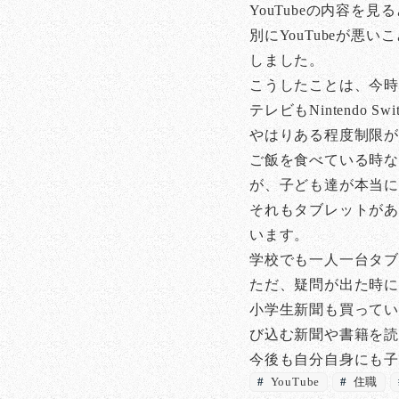
YouTubeの内容
別にYouTubeが
しました。
こうしたことは、今
テレビもNintend
やはりある程度制限が
ご飯を食べている時な
が、子ども達が本当
それもタブレットがあ
います。
学校でも一人一台タ
ただ、疑問が出た時
小学生新聞も買ってい
び込む新聞や書籍を
今後も自分自身にも
YouTube
住職