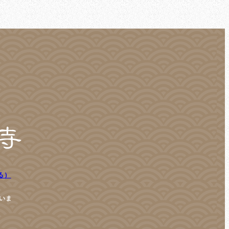
る）
いま