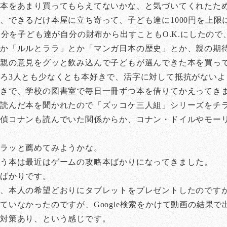
本をあまり買ってもらえてないかな、と気づいてくれたた
、できるだけ本屋に立ち寄って、子ども達に1000円を上限
える分を子ども達が自分の財布から出すこともO.K.にしたの
か「ルルとララ」とか「マンガ日本の歴史」とか、親の期
は親の意見をグッと飲み込んで子どもが選んできた本を買っ
ろ3人とも少なくとも本好きで、活字に対して抵抗がないよ
好きで、学校の図書室で毎日一冊ずつ本を借りてかえってき
く読んだ本を聞かれたので「ズッコケ三人組」シリーズをチ
偵コナンも読んでいた関係からか、コナン・ドイルやモー
チラッと薦めてみようかな。
う本は最近はゲームの攻略本ばかりになってきました。
トばかりです。
、本人の希望どおりにタブレットをプレゼントしたのですが、
ていなかったのですが、Google検索をかけて動画の結果
に対策あり、という感じです。