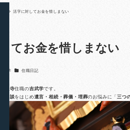
日記
活字に対してお金を惜しまない
してお金を惜しまない
カテゴリー
吉武 学
住職日記
山法泉寺
住職の
吉武学
です。
のご相談
をはじめ
遺言・相続・葬儀・埋葬
のお悩みに「
三つ