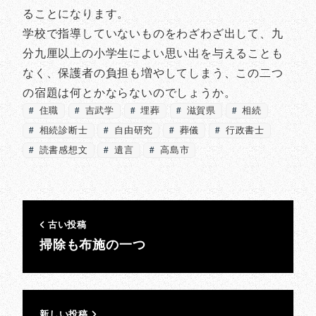
ることになります。
学校で指導していないものをわざわざ出して、九
分九厘以上の小学生によい思い出を与えることも
なく、保護者の負担も増やしてしまう、この二つ
の宿題は何とかならないのでしょうか。
住職
吉武学
埋葬
滋賀県
相続
相続診断士
自由研究
葬儀
行政書士
読書感想文
遺言
高島市
古い投稿
掃除も布施の一つ
新しい投稿