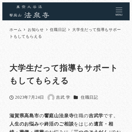
MENU
ホーム
お知らせ
住職日記
大学生だって指導もサポー
トもしてもらえる
大学生だって指導もサポート
もしてもらえる
カテゴリー
2023年7月24日
吉武 学
住職日記
投稿日
著
者
滋賀県高島市
の
饗庭山法泉寺
住職の
吉武学
です。
人生のお悩み
や
終活のご相談
をはじめ
遺言・相