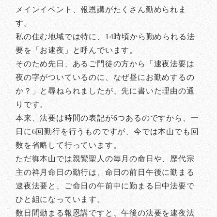
メインイベント、報恩講がたくさん勤められま
す。
私の住む地域では特に、14時頃から勤められる法
要を「お逮夜」と呼んでいます。
そのため先日、あるご門徒の方から「逮夜法要は
夜の字がついているのに、なぜ昼にお勤めするの
か？」と尋ねられましたが、先に書いた理由の通
りです。
本来、法要は時間の表記が6つあるのですから、一
日に6回勤行を行うものですが、今では本山でも回
数を省略して行っています。
ただ御本山では親鸞聖人の毎月の命日や、歴代宗
主の祥月命日の勤行は、命日の前日午後に勤まる
逮夜法要と、ご命日の午前中に勤まる日中法要で
ひと組になっています。
数日間勤まる報恩講ですと、午後の法要を逮夜法