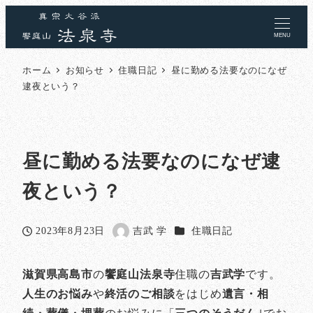
MENU
ホーム
お知らせ
住職日記
昼に勤める法要なのになぜ
逮夜という？
昼に勤める法要なのになぜ逮
夜という？
カテゴリー
2023年8月23日
吉武 学
住職日記
投稿日
著
者
滋賀県高島市
の
饗庭山法泉寺
住職の
吉武学
です。
人生のお悩み
や
終活のご相談
をはじめ
遺言・相