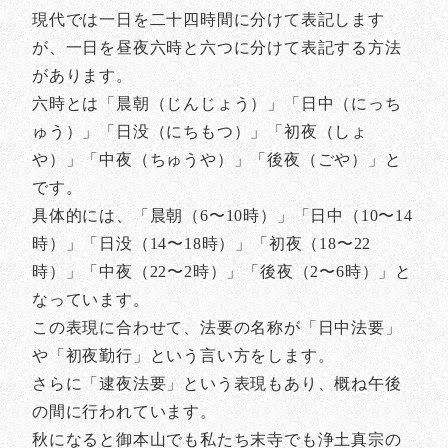
現代では一日を二十四時間に分けて表記します
が、一日を昼夜六時と六つに分けて表記する方法
があります。
六時とは「晨朝（じんじょう）」「日中（にっち
ゅう）」「日没（にちもつ）」「初夜（しょ
や）」「中夜（ちゅうや）」「後夜（ごや）」と
です。
具体的には、「晨朝（6〜10時）」「日中（10〜14
時）」「日没（14〜18時）」「初夜（18〜22
時）」「中夜（22〜2時）」「後夜（2〜6時）」と
なっています。
この表現に合わせて、法要の名称が「日中法要」
や「初夜勤行」という言い方をします。
さらに「逮夜法要」という表現もあり、概ね午後
の間に行われています。
秋になると御本山でも私たち末寺でも浄土真宗の