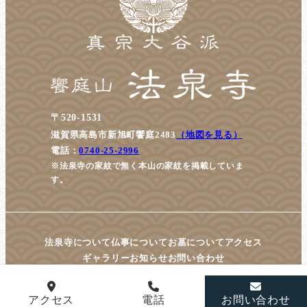
〒520-1531
滋賀県高島市新旭町饗庭2483
（地図を見る）
電話：
0740-25-2996
※法泉寺の家紋で無く本山の家紋を掲載していま
す。
法泉寺について
仏事について
お墓について
アクセス
ギャラリー
お知らせ
お問い合わせ
アクセス
電話
お問い合わせ