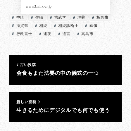
www3.nhk.or.jp
中陰
住職
吉武学
埋葬
板東曲
滋賀県
相続
相続診断士
葬儀
行政書士
逮夜
遺言
高島市
古い投稿
会食もまた法要の中の儀式の一つ
新しい投稿
生きるためにデジタルでも何でも使う