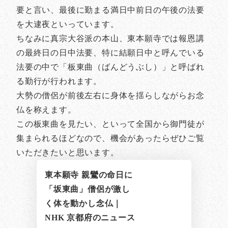
要と言い、最後に勤まる満日中前日の午後の法要
を大逮夜といっています。
ちなみに真宗大谷派の本山、東本願寺では報恩講
の最終日の日中法要、特に結願日中と呼んでいる
法要の中で「板東曲（ばんどうぶし）」と呼ばれ
る勤行が行われます。
大勢の僧侶が前後左右に身体を揺らしながらお念
仏を称えます。
この板東曲を見たい、といって全国から御門徒が
集まられるほどなので、機会があったらぜひご覧
いただきたいと思います。
東本願寺 親鸞の命日に
「坂東曲」僧侶が激し
く体を動かし念仏｜
NHK 京都府のニュース