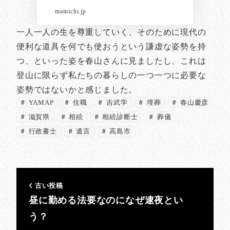
mainichi.jp
一人一人の生を尊重していく、そのために現代の
便利な道具を何でも使おうという謙虚な姿勢を持
つ、といった姿を春山さんに見ましたし、これは
登山に限らず私たちの暮らしの一つ一つに必要な
姿勢ではないかと感じました。
YAMAP
住職
吉武学
埋葬
春山慶彦
滋賀県
相続
相続診断士
葬儀
行政書士
遺言
高島市
古い投稿
昼に勤める法要なのになぜ逮夜とい
う？