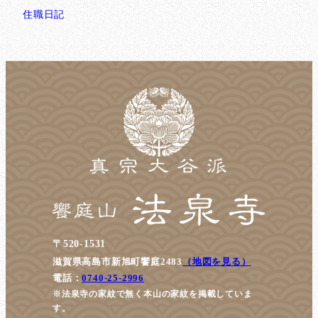
住職日記
〒520-1531
滋賀県高島市新旭町饗庭2483
（地図を見る）
電話：
0740-25-2996
※法泉寺の家紋で無く本山の家紋を掲載していま
す。