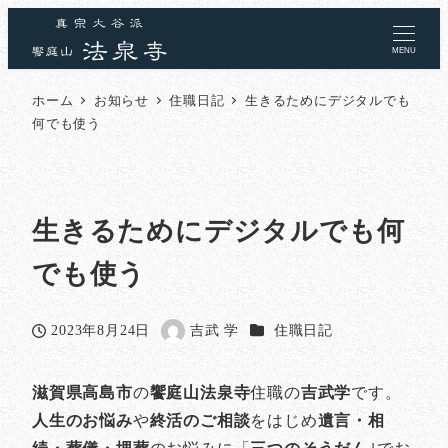
MENU
ホーム
お知らせ
住職日記
生きるためにデジタルでも
何でも使う
生きるためにデジタルでも何
でも使う
カテゴリー
2023年8月24日
吉武 学
住職日記
投稿日
著
者
滋賀県高島市
の
饗庭山法泉寺
住職の
吉武学
です。
人生のお悩み
や
終活のご相談
をはじめ
遺言・相