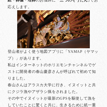
続・葬儀・埋葬
のお悩みに「
三つのそうだん
｣でお
応えします。
登山者がよく使う地図アプリに「YAMAP（ヤマッ
プ）」があります。
私はインターネットのホリエモンチャンネルでゲ
ストに開発者の春山慶彦さんが呼ばれて初めて知
りました。
春山さんはアラスカ大学に行き、イヌイットと共
にクジラ漁やアザラシ猟をされました。
その中でイヌイットが最新のGPSを駆使して漁を
していたことに驚くと共に、生きるために紙一重