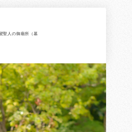
鸞聖人の御廟所（墓