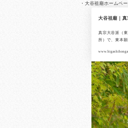
・大谷祖廟ホームペ
大谷祖廟｜真
真宗大谷派（東
所）で、東本願
www.higashihongan