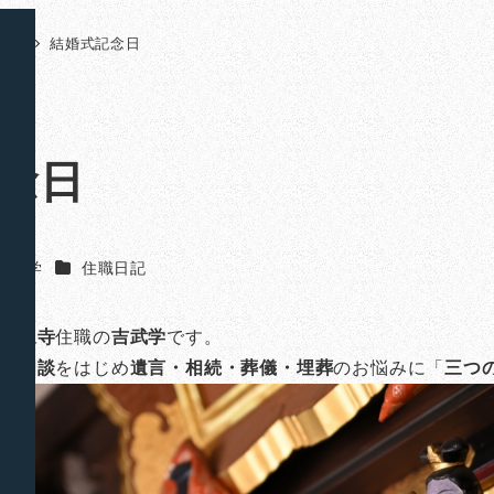
日記
結婚式記念日
念日
カテゴリー
吉武 学
住職日記
山法泉寺
住職の
吉武学
です。
のご相談
をはじめ
遺言・相続・葬儀・埋葬
のお悩みに「
三つ