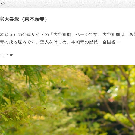
ージ
宗大谷派（東本願寺）
本願寺）の公式サイトの「大谷祖廟」ページです。大谷祖廟は、親
寺の飛地境内です。聖人をはじめ、本願寺の歴代、全国各…
ji.or.jp