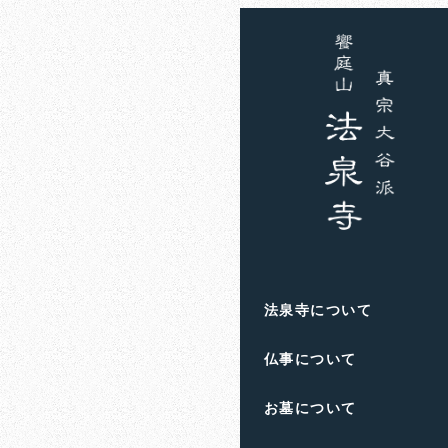
ホーム
お知らせ
住職
結婚式記
2023年9月10日
投稿日
著
者
滋賀県高島市
の
饗庭
法泉寺について
人生のお悩み
や
終活
仏事について
お墓について