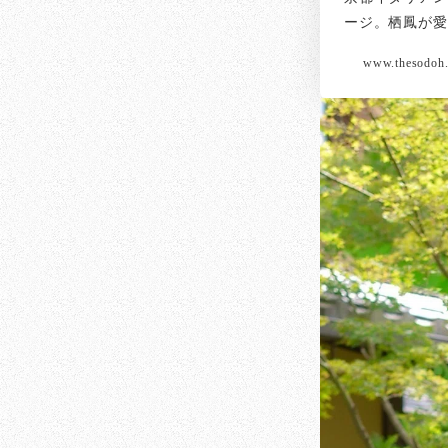
ージ。栖鳳が愛
www.thesodoh